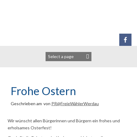
Zum
Inhalt
springen
Frohe Ostern
Geschrieben am
von
PR@FreieWählerWerdau
Wir wünscht allen Bürgerinnen und Bürgern ein frohes und
erholsames Osterfest!