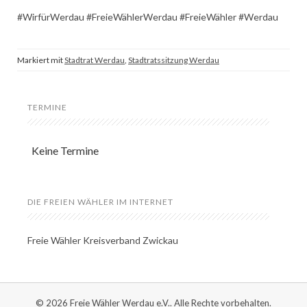
#WirfürWerdau #FreieWählerWerdau #FreieWähler #Werdau
Markiert mit
Stadtrat Werdau
,
Stadtratssitzung Werdau
TERMINE
Keine Termine
DIE FREIEN WÄHLER IM INTERNET
Freie Wähler Kreisverband Zwickau
© 2026 Freie Wähler Werdau e.V.. Alle Rechte vorbehalten.