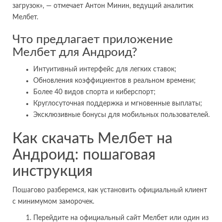
загрузок», — отмечает Антон Минин, ведущий аналитик
Мелбет.
Что предлагает приложение
Мелбет для Андроид?
Интуитивный интерфейс для легких ставок;
Обновления коэффициентов в реальном времени;
Более 40 видов спорта и киберспорт;
Круглосуточная поддержка и мгновенные выплаты;
Эксклюзивные бонусы для мобильных пользователей.
Как скачать Мелбет на
Андроид: пошаговая
инструкция
Пошагово разберемся, как установить официальный клиент
с минимумом заморочек.
Перейдите на официальный сайт Мелбет или один из