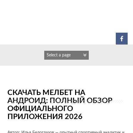
Zum
Inhalt
springen
СКАЧАТЬ МЕЛБЕТ НА
АНДРОИД: ПОЛНЫЙ ОБЗОР
ОФИЦИАЛЬНОГО
ПРИЛОЖЕНИЯ 2026
Автор: Илья Белоглазов — опытный спортивный аналитик и