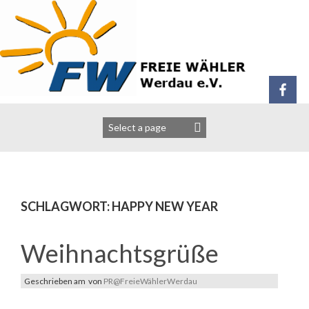
Zum
Inhalt
springen
SCHLAGWORT:
HAPPY NEW YEAR
Weihnachtsgrüße
Geschrieben am
von
PR@FreieWählerWerdau