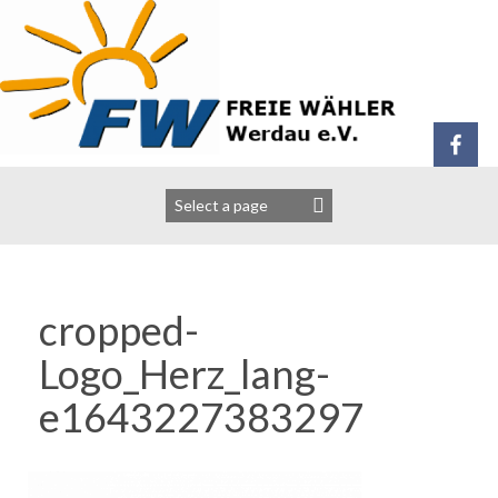
Zum
Inhalt
springen
cropped-
Logo_Herz_lang-
e1643227383297